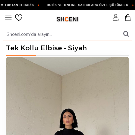
TOPTAN TEDARİK
BUTİK VE ONLINE SATICILARA ÖZEL ÇÖZÜMLER
Tek Kollu Elbise - Siyah