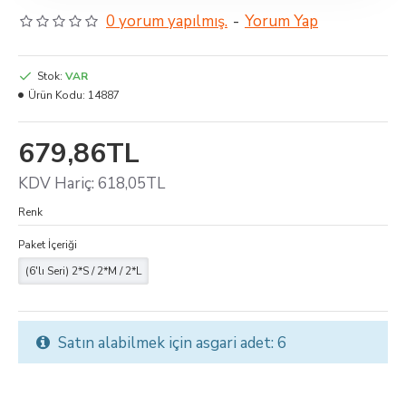
0 yorum yapılmış.
-
Yorum Yap
Stok:
VAR
Ürün Kodu:
14887
679,86TL
KDV Hariç: 618,05TL
Renk
Paket İçeriği
(6'lı Seri) 2*S / 2*M / 2*L
Satın alabilmek için asgari adet: 6