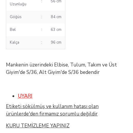
:
56 cm
Uzunluğu
Göğüs
:
84 cm
Bel
:
63 cm
Kalça
:
96 cm
Mankenin üzerindeki Elbise, Tulum, Takım ve Üst
Giyim'de S/36, Alt Giyim'de S/36 bedendir
UYARI
Etiketi sökülmüş ve kullanım hatası olan
ürünlerde'den firmamız sorumlu değildir
KURU TEMİZLEME YAPINIZ